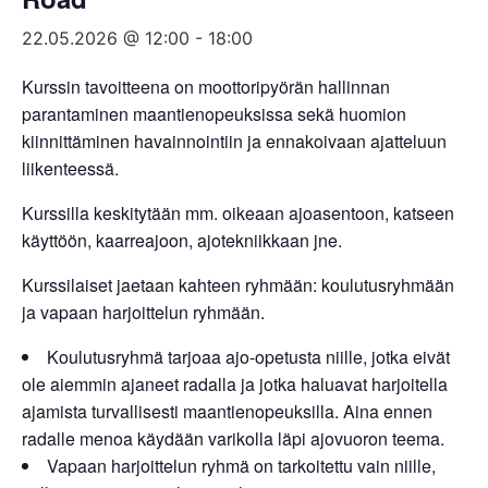
22.05.2026 @ 12:00
-
18:00
Kurssin tavoitteena on moottoripyörän hallinnan
parantaminen maantienopeuksissa sekä huomion
kiinnittäminen havainnointiin ja ennakoivaan ajatteluun
liikenteessä.
Kurssilla keskitytään mm. oikeaan ajoasentoon, katseen
käyttöön, kaarreajoon, ajotekniikkaan jne.
Kurssilaiset jaetaan kahteen ryhmään: koulutusryhmään
ja vapaan harjoittelun ryhmään.
Koulutusryhmä tarjoaa ajo-opetusta niille, jotka eivät
ole aiemmin ajaneet radalla ja jotka haluavat harjoitella
ajamista turvallisesti maantienopeuksilla. Aina ennen
radalle menoa käydään varikolla läpi ajovuoron teema.
Vapaan harjoittelun ryhmä on tarkoitettu vain niille,