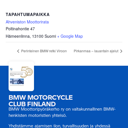
TAPAHTUMAPAIKKA
Ahveniston Moottorirata
Poltinahontie 47
Hämeenlinna
,
13100
Suomi
+ Google Map
Perinteinen BMW retki Viroon
Pirkanmaa – lauantain ajelut
BMW MOTORCYCLE
CLUB FINLAND
BMW Moottoripyöräkerho ry on valtakunnallinen BMW-
henkisten motoristien yhteisö.
Yhdistämme ajamisen ilon, turvallisuuden ja yhdessä