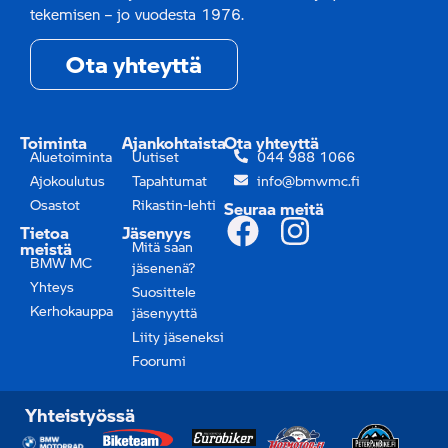
tekemisen – jo vuodesta 1976.
Ota yhteyttä
Toiminta
Ajankohtaista
Ota yhteyttä
Aluetoiminta
Uutiset
044 988 1066
Ajokoulutus
Tapahtumat
info@bmwmc.fi
Osastot
Rikastin-lehti
Seuraa meitä
Tietoa
Jäsenyys
meistä
Mitä saan
BMW MC
jäsenenä?
Yhteys
Suosittele
Kerhokauppa
jäsenyyttä
Liity jäseneksi
Foorumi
Yhteistyössä