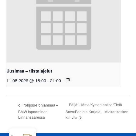
Uusimaa – tiistaiajelut
11.08.2026 @ 18:00
-
21:00
Päijät-Häme/Kymenlaakso/Etelä-
Pohjois-Pohjanmaa –
BMW tapaaminen
Savo/Pohjois-Karjala – Miekankosken
Linnansaaressa
kahvila