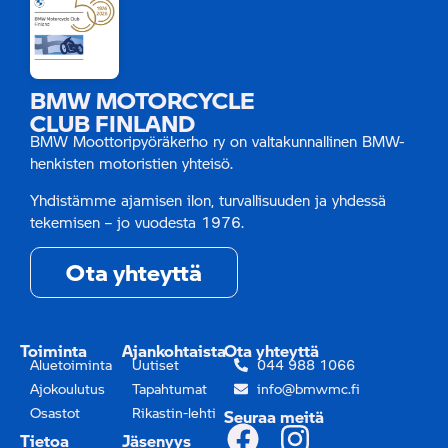
BMW MOTORCYCLE
CLUB FINLAND
BMW Moottoripyöräkerho ry on valtakunnallinen BMW-
henkisten motoristien yhteisö.
Yhdistämme ajamisen ilon, turvallisuuden ja yhdessä
tekemisen – jo vuodesta 1976.
Ota yhteyttä
Toiminta
Ajankohtaista
Ota yhteyttä
Aluetoiminta
Uutiset
044 988 1066
Ajokoulutus
Tapahtumat
info@bmwmc.fi
Osastot
Rikastin-lehti
Seuraa meitä
Tietoa
Jäsenyys