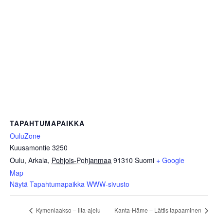
TAPAHTUMAPAIKKA
OuluZone
Kuusamontie 3250
Oulu, Arkala
,
Pohjois-Pohjanmaa
91310
Suomi
+ Google
Map
Näytä Tapahtumapaikka WWW-sivusto
Kymenlaakso – ilta-ajelu
Kanta-Häme – Lättis tapaaminen