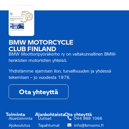
BMW MOTORCYCLE
CLUB FINLAND
BMW Moottoripyöräkerho ry on valtakunnallinen BMW-
henkisten motoristien yhteisö.
Yhdistämme ajamisen ilon, turvallisuuden ja yhdessä
tekemisen – jo vuodesta 1976.
Ota yhteyttä
Toiminta
Ajankohtaista
Ota yhteyttä
Aluetoiminta
Uutiset
044 988 1066
Ajokoulutus
Tapahtumat
info@bmwmc.fi