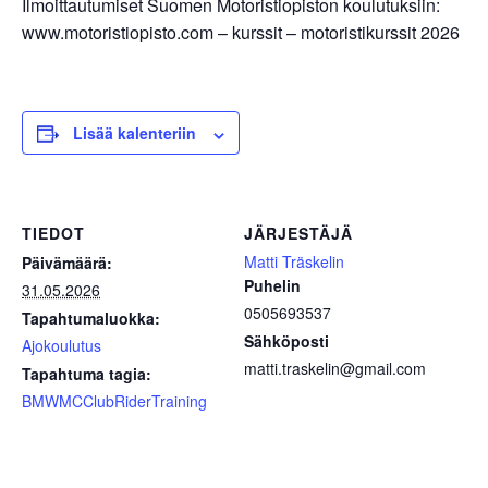
Ilmoittautumiset Suomen Motoristiopiston koulutuksiin:
www.motoristiopisto.com – kurssit – motoristikurssit 2026
Lisää kalenteriin
TIEDOT
JÄRJESTÄJÄ
Matti Träskelin
Päivämäärä:
Puhelin
31.05.2026
0505693537
Tapahtumaluokka:
Sähköposti
Ajokoulutus
matti.traskelin@gmail.com
Tapahtuma tagia:
BMWMCClubRiderTraining