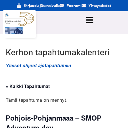
Kirjaudu jäsensivulle
Foorumi
Yhteystiedot
Kerhon tapahtumakalenteri
Yleiset ohjeet ajotapahtumiin
« Kaikki Tapahtumat
Tämä tapahtuma on mennyt.
Pohjois-Pohjanmaaa – SMOP
Adventure day