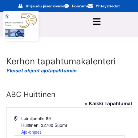
Kirjaudu jäsensivulle
Foorumi
Yhteystiedot
Kerhon tapahtumakalenteri
Yleiset ohjeet ajotapahtumiin
ABC Huittinen
« Kaikki Tapahtumat
Osoite
Loimijoentie 89
Huittinen
,
32700
Suomi
Ajo-ohjeet