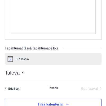
Tapahtumat tässä tapahtumapaikka
Ei tuloksia.
Notice
Tuleva
Valitse
päivä.
Tapa
Tänään
Seuraavat
Tapahtumat
Edelliset
Tilaa kalenteriin