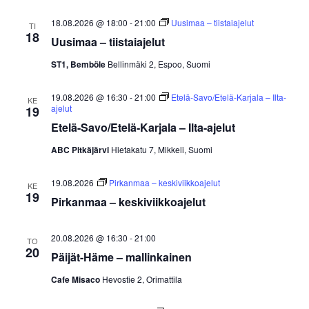
18.08.2026 @ 18:00
-
21:00
Uusimaa – tiistaiajelut
TI
18
Uusimaa – tiistaiajelut
ST1, Bemböle
Bellinmäki 2, Espoo, Suomi
19.08.2026 @ 16:30
-
21:00
Etelä-Savo/Etelä-Karjala – Ilta-
KE
ajelut
19
Etelä-Savo/Etelä-Karjala – Ilta-ajelut
ABC Pitkäjärvi
Hietakatu 7, Mikkeli, Suomi
19.08.2026
Pirkanmaa – keskiviikkoajelut
KE
19
Pirkanmaa – keskiviikkoajelut
20.08.2026 @ 16:30
-
21:00
TO
20
Päijät-Häme – mallinkainen
Cafe Misaco
Hevostie 2, Orimattila