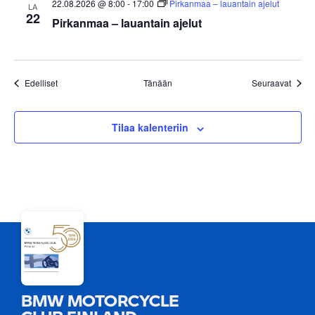
22.08.2026 @ 8:00
-
17:00
Pirkanmaa – lauantain ajelut
LA
22
Pirkanmaa – lauantain ajelut
Tapahtumat
Tapah
Edelliset
Tänään
Seuraavat
Tilaa kalenteriin
BMW MOTORCYCLE