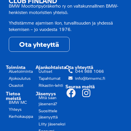
CLUB FINLAND
BMW Moottoripyöräkerho ry on valtakunnallinen BMW-
henkisten motoristien yhteisö.
Yhdistämme ajamisen ilon, turvallisuuden ja yhdessä
tekemisen – jo vuodesta 1976.
Ota yhteyttä
Toiminta
Ajankohtaista
Ota yhteyttä
Aluetoiminta
Uutiset
044 988 1066
Ajokoulutus
Tapahtumat
info@bmwmc.fi
Osastot
Rikastin-lehti
Seuraa meitä
Tietoa
Jäsenyys
meistä
Mitä saan
BMW MC
jäsenenä?
Yhteys
Suosittele
Kerhokauppa
jäsenyyttä
Liity jäseneksi
Foorumi