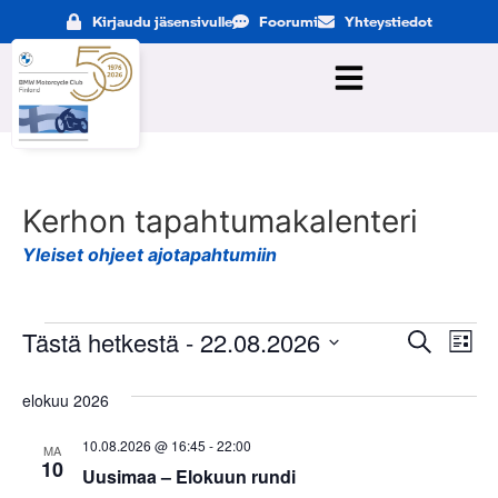
Kirjaudu jäsensivulle
Foorumi
Yhteystiedot
Kerhon tapahtumakalenteri
Yleiset ohjeet ajotapahtumiin
Tapa
Ta
Tästä hetkestä
 - 
22.08.2026
Etsi
Lista
Valitse
Vi
Etsi
päivä.
elokuu 2026
Na
aja
10.08.2026 @ 16:45
-
22:00
MA
Näky
10
Uusimaa – Elokuun rundi