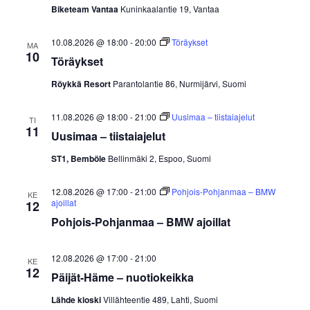
navig
Biketeam Vantaa
Kuninkaalantie 19, Vantaa
10.08.2026 @ 18:00
-
20:00
Töräykset
MA
10
Töräykset
Röykkä Resort
Parantolantie 86, Nurmijärvi, Suomi
11.08.2026 @ 18:00
-
21:00
Uusimaa – tiistaiajelut
TI
11
Uusimaa – tiistaiajelut
ST1, Bemböle
Bellinmäki 2, Espoo, Suomi
12.08.2026 @ 17:00
-
21:00
Pohjois-Pohjanmaa – BMW
KE
ajoillat
12
Pohjois-Pohjanmaa – BMW ajoillat
12.08.2026 @ 17:00
-
21:00
KE
12
Päijät-Häme – nuotiokeikka
Lähde kioski
Villähteentie 489, Lahti, Suomi