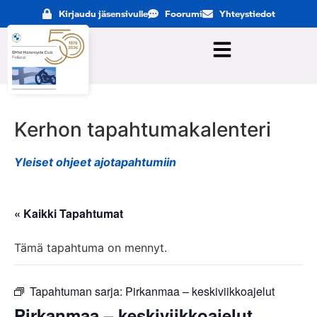
Kirjaudu jäsensivulle
Foorumi
Yhteystiedot
Kerhon tapahtumakalenteri
Yleiset ohjeet ajotapahtumiin
« Kaikki Tapahtumat
Tämä tapahtuma on mennyt.
Tapahtuman sarja:
Pirkanmaa – keskiviikkoajelut
Pirkanmaa – keskiviikkoajelut