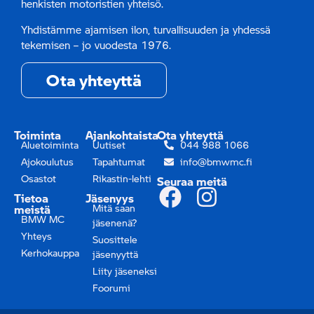
henkisten motoristien yhteisö.
Yhdistämme ajamisen ilon, turvallisuuden ja yhdessä
tekemisen – jo vuodesta 1976.
Ota yhteyttä
Toiminta
Ajankohtaista
Ota yhteyttä
Aluetoiminta
Uutiset
044 988 1066
Ajokoulutus
Tapahtumat
info@bmwmc.fi
Osastot
Rikastin-lehti
Seuraa meitä
Tietoa
Jäsenyys
meistä
Mitä saan
BMW MC
jäsenenä?
Yhteys
Suosittele
Kerhokauppa
jäsenyyttä
Liity jäseneksi
Foorumi