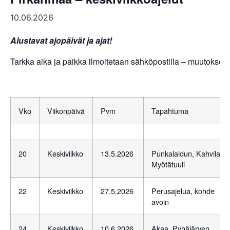
10.06.2026
Alustavat ajopäivät ja ajat!
Tarkka aika ja paikka ilmoitetaan sähköpostilla – muutokset 
Vko
Viikonpäivä
Pvm
Tapahtuma
20
Keskiviikko
13.5.2026
Punkalaidun, Kahvila
Myötätuuli
22
Keskiviikko
27.5.2026
Perusajelua, kohde
avoin
24
Keskiviikko
10.6.2026
Akaa, Pyhäjärven